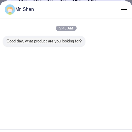
Mr. Shen
2019-03-16
Aria benvenuta di Seled da visitare
5:43 AM
Good day, what product are you looking for?
2017-06-19
Pacchetti del gel del ghiaccio
Invia
Cambi la lingua
Italian
Casa
|
Circa noi
|
Contattici
|
Mappa del sito
|
Privacy Policy
Vista da tavolino
Copyright © 2017 - 2026 Andores New Energy CO., Ltd.
All rights reserved.