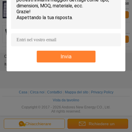
Riutilizzabile nessun materiali a cambiamento di fase
organici di raffreddamento della maglia del PCM di
condensazione
Contattaci
prodotti di plastica dei materiali a cambiamento di
fase della maglia del pack dell'HDPE freddo del gel
300ml
Contattaci
Invia
Cambi la lingua
Italian
Casa
|
Circa noi
|
Contattici
|
Mappa del sito
|
Privacy Policy
Vista da tavolino
Copyright © 2017 - 2026 Andores New Energy CO., Ltd.
All rights reserved.
Chiacchierare
Richiedere un