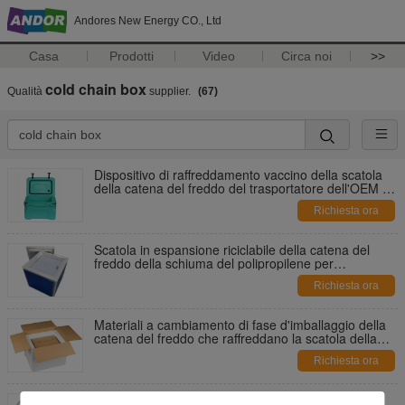
Andores New Energy CO., Ltd
Casa
Prodotti
Video
Circa noi
>>
cold chain box
Qualità
supplier.
(67)
Dispositivo di raffreddamento vaccino della scatola
della catena del freddo del trasportatore dell'OEM &
del trasporto del sangue
Richiesta ora
Scatola in espansione riciclabile della catena del
freddo della schiuma del polipropilene per
biotecnologia di spedizione del latte materno
Richiesta ora
Materiali a cambiamento di fase d'imballaggio della
catena del freddo che raffreddano la scatola della
catena del freddo del PCM
Richiesta ora
Scatola su ordinazione ENV, unità di elaborazione,