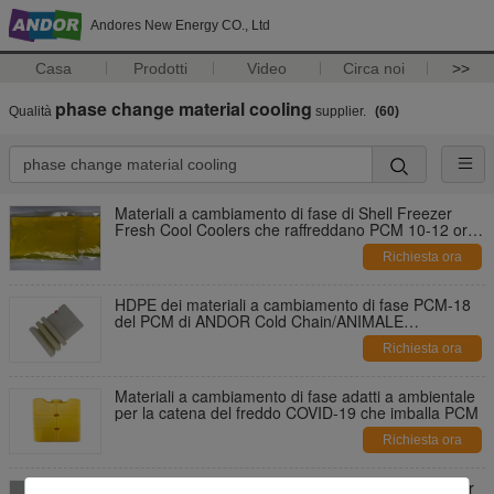
Andores New Energy CO., Ltd
Casa
Prodotti
Video
Circa noi
>>
phase change material cooling
Qualità
supplier.
(60)
Materiali a cambiamento di fase di Shell Freezer
Fresh Cool Coolers che raffreddano PCM 10-12 ore
per COVID-19
Richiesta ora
HDPE dei materiali a cambiamento di fase PCM-18
del PCM di ANDOR Cold Chain/ANIMALE
DOMESTICO 300 per il PCM della catena del freddo
Richiesta ora
COVID-19
Materiali a cambiamento di fase adatti a ambientale
per la catena del freddo COVID-19 che imballa PCM
Richiesta ora
Produttore dei materiali a cambiamento di fase Per