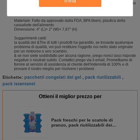
Invia
probabilità sederti e godere del vostro pranzo. Sappiamo è di avere uno
stile di vita occupato, ci abbiamo lasciati prendere la cura di
conservazione del pranzo fresco!
Materiale: Fatto da approvato dalla FDA, BPA libero, plastica della
cassaforte dell'alimento
Dimensione: 4" (L)× 2" (W)× 7,87" (H)
Suggerimenti caldi:
la qualità del &The di tutti i prodotti ha garantito, se trovaste qualunque
problema di qualità, voi può restituire l'oggetto noi nello stato originale
per un rimborso o uno scambio.
& se non siete soddisfatto per alcuna ragione, prego nonci lasci risposte
negative o neutrali subito. Contattici prego via il email. Promettiamo di
fornire al servizio di assistenza al cliente dell'indennità di 100% e di
provare il nostro meglio per risolvere i problemi.
pacchetti congelati del gel
pack riutilizzabili
Etichette:
,
,
pack istantanei
Ottieni il miglior prezzo per
Pack freschi per le scatole di
pranzo, pack riutilizzabili dei
dispositivi di raffreddamento del
pranzo per i dispositivi di
raffreddamento