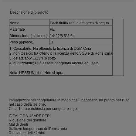
.
Descrizione di prodotto
Nome
Pack riutilizzabile del getto di acqua
Materiale
PE
Dimensione (millimetri)
14*22/5.5*8.6in
Peso (g/piece)
11
1. Cassaforte: Ha ottenuto la licenza di DGM Cina
2. non tossico: ha ottenuto la licenza dello SGS e di Rohs Cina
3. gelata at-5°C/23°F o sotto
4. riutilizzabile; Può essere congelato ancora ed usato
Nota: NESSUN cibo! Non si apra
Immagazzini nel congelatore in modo che il pacchetto sia pronto per l'uso
nel caso della lesione.
Circa 1 ora è richiesta per congelare il gel.
IDEALE DA USARE PER:
Riduzione del gonfiore
Mal di denti
Sollievo temporaneo dell'emicrania
Riduzione delle febbri