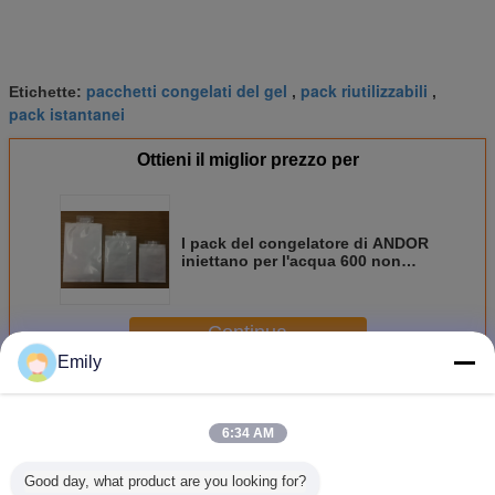
pacchetti congelati del gel
pack riutilizzabili
Etichette:
,
,
pack istantanei
Ottieni il miglior prezzo per
I pack del congelatore di ANDOR
iniettano per l'acqua 600 non
aprono la conservazione fresco
Continua
Emily
Pacchetti del gel del ghiaccio
Più
6:34 AM
Good day, what product are you looking for?