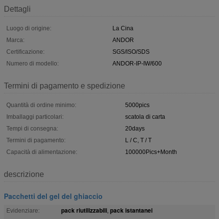
Dettagli
Luogo di origine:
La Cina
Marca:
ANDOR
Certificazione:
SGS/ISO/SDS
Numero di modello:
ANDOR-IP-IW/600
Termini di pagamento e spedizione
Quantità di ordine minimo:
5000pics
Imballaggi particolari:
scatola di carta
Tempi di consegna:
20days
Termini di pagamento:
L / C, T / T
Capacità di alimentazione:
100000Pics+Month
descrizione
Pacchetti del gel del ghiaccio
pack riutilizzabili
pack istantanei
Evidenziare:
,