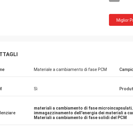
Miglior 
TTAGLI
me
Materiale a cambiamento di fase PCM
Campi
M
Sì
Produt
Samm
Lieven
Confermiamo tutti i mate
inetti di raffreddamento del PCM
del freddo da ANDORES
materiali a cambiamento di fase microincapsulati
,
osì morbidamente safty e che i
stiamo soddisfacendi, co
denziare
immagazzinamento dell'energia dei materiali a c
mali, quello è grandi.
Materiali a cambiamento di fase solidi del PCM
dopo-servizio profession