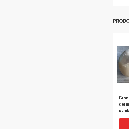
PRODO
Grad
dei m
camb
delle
imma