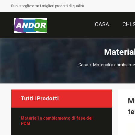
Puoi scegliere tra i migliori prodotti di qualità
CASA
CHI 
Materia
Casa
/
Materiali a cambiame
Tutti I Prodotti
Ma
te
Materiali a cambiamento di fase del
PCM