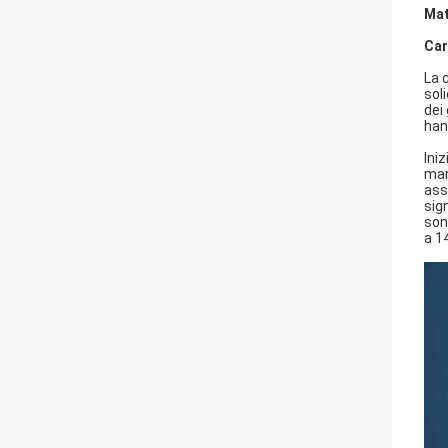
Mat
Car
La 
sol
dei
han
Ini
man
ass
sig
son
a 1