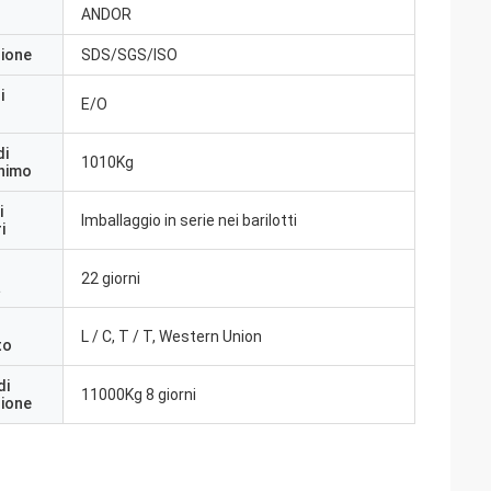
ANDOR
zione
SDS/SGS/ISO
i
E/O
di
1010Kg
inimo
i
Imballaggio in serie nei barilotti
i
22 giorni
a
L / C, T / T, Western Union
to
di
11000Kg 8 giorni
zione