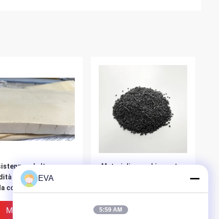
istenza ad alta
Materiali a cambiamento
dità su ordinazione
di fase microincapsulati
EVA
la coperta di
amichevoli eco- del PCM
lamento dell'aerogel
per il ciclo dell'acqua
 materiali a
Miglior Prezzo
Miglior Prezzo
5:59 AM