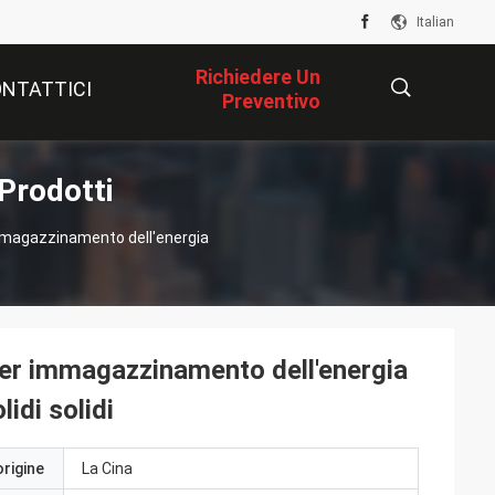
Italian
Richiedere Un
NTATTICI
Preventivo
Prodotti
描
mmagazzinamento dell'energia
述
per immagazzinamento dell'energia
idi solidi
origine
La Cina