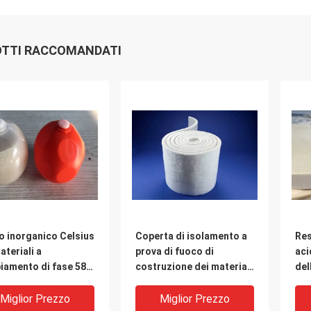
TTI RACCOMANDATI
o inorganico Celsius
Coperta di isolamento a
Res
ateriali a
prova di fuoco di
aci
iamento di fase 58
costruzione dei materiali
del
 palle dei PCM di
a cambiamento di fase
iso
gazzinamento
dell'aerogel del cartone
dei
Miglior Prezzo
Miglior Prezzo