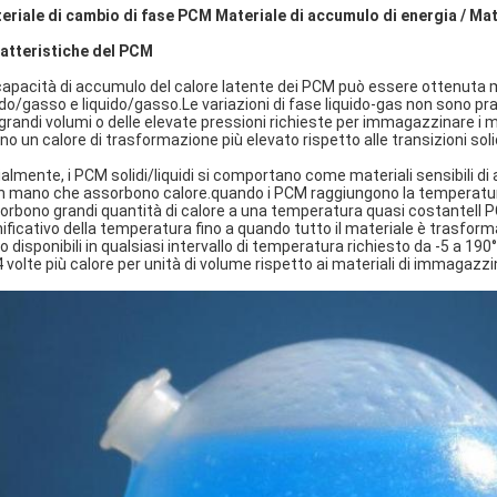
eriale di cambio di fase PCM Materiale di accumulo di energia / Ma
atteristiche del PCM
capacità di accumulo del calore latente dei PCM può essere ottenuta m
ido/gasso e liquido/gasso.Le variazioni di fase liquido-gas non sono
 grandi volumi o delle elevate pressioni richieste per immagazzinare i m
no un calore di trasformazione più elevato rispetto alle transizioni soli
zialmente, i PCM solidi/liquidi si comportano come materiali sensibili 
 mano che assorbono calore.quando i PCM raggiungono la temperatura 
orbono grandi quantità di calore a una temperatura quasi costanteIl 
nificativo della temperatura fino a quando tutto il materiale è trasform
o disponibili in qualsiasi intervallo di temperatura richiesto da -5 a 
4 volte più calore per unità di volume rispetto ai materiali di immaga