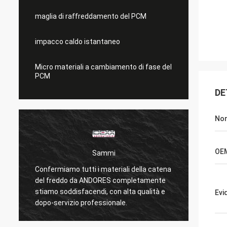
maglia di raffreddamento del PCM
impacco caldo istantaneo
Micro materiali a cambiamento di fase del
PCM
DE
No
OE
Sammi
Confermiamo tutti i materiali della catena
I cusc
del freddo da ANDORES completamente
sono c
stiamo soddisfacendi, con alta qualità e
Evi
PCM nor
dopo-servizio professionale.