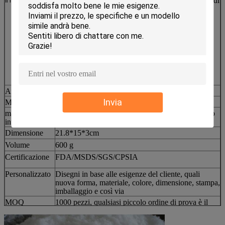
Nuovo prodotto ingrosso gelato gel con materiale di
Il nome.
cambio di fase pcm
Articolo n.
Andor-TEMP-H1
Invia
Materiale
HDPE
materiale
SAP o CMC (può regolare la temperatura secondo
interno
le esigenze del cliente)
Dimensione
21.8*15*3cm
Volume
600 g
Certificazione
FDA/MSDS/SGS/CPSIA
Personalizzato
Disegni in base alle esigenze del cliente, quali
nuova forma, materiale, colore, dimensione, stampa,
imballaggio e così via
MOQ
1000 pezzi, qualsiasi piccolo ordine di prova è il
benvenuto
Tempo di
Prodotti spot 3-5 giorni;produci personalizzati 15-