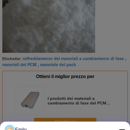
consegna
20 giorni in base al MOQ
Termine di
T/T, Western Union, L/C, contanti, paypal
pagamento
Tipo di
EXW/FOB/CIF via mare e così via
spedizione
OEM e ODM
Benvenuto
Imballaggio
1pc/polybag/scatola bianca/scatola colorata+cartone
Utilizzatori
Conservare la scatola di ghiaccio nel congelatore
per circa 10-12 ore.
raffreddamento dei materiali a cambiamento di fase
Etichette:
,
materiali del PCM
materiale del pack
,
Ottieni il miglior prezzo per
I prodotti dei materiali a
cambiamento di fase del PCM
dell'OEM gelificano il
commestibile del contenitore di
ghiaccio per COVID-19
Continua
Emily